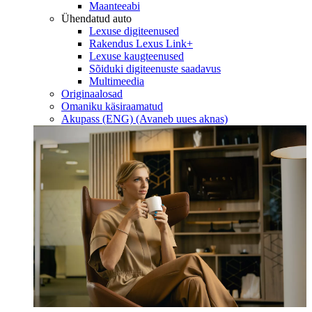
Maanteeabi
Ühendatud auto
Lexuse digiteenused
Rakendus Lexus Link+
Lexuse kaugteenused
Sõiduki digiteenuste saadavus
Multimeedia
Originaalosad
Omaniku käsiraamatud
Akupass (ENG)
(Avaneb uues aknas)