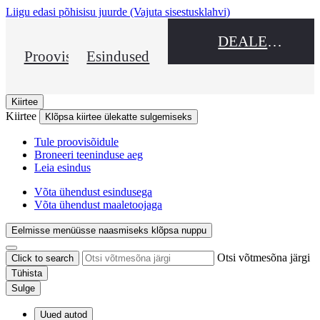
Liigu edasi põhisisu juurde
(Vajuta sisestusklahvi)
DEALER NAME
Proovisõit
Esindused
Kiirtee
Kiirtee
Klõpsa kiirtee ülekatte sulgemiseks
Tule proovisõidule
Broneeri teeninduse aeg
Leia esindus
Võta ühendust esindusega
Võta ühendust maaletoojaga
Eelmisse menüüsse naasmiseks klõpsa nuppu
Otsi võtmesõna järgi
Click to search
Tühista
Sulge
Uued autod