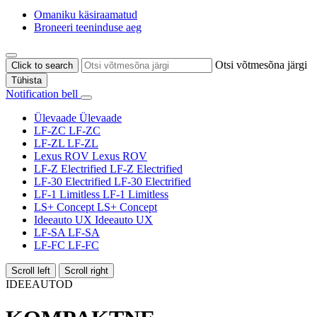
Omaniku käsiraamatud
Broneeri teeninduse aeg
Otsi võtmesõna järgi
Click to search
Tühista
Notification bell
Ülevaade
Ülevaade
LF-ZC
LF-ZC
LF-ZL
LF-ZL
Lexus ROV
Lexus ROV
LF-Z Electrified
LF-Z Electrified
LF-30 Electrified
LF-30 Electrified
LF-1 Limitless
LF-1 Limitless
LS+ Concept
LS+ Concept
Ideeauto UX
Ideeauto UX
LF-SA
LF-SA
LF-FC
LF-FC
Scroll left
Scroll right
IDEEAUTOD