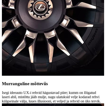
Murranguline mõtteviis
Isegi ideeauto UX-i rehvid hägustavad piire; kumm on lõigatud
laseri abil, mistõttu jääb mulje, nagu ulatuksid velje kodarad rehvi
külgseinale välja, luues illusiooni, et veljed ja rehvid on üks tervik.