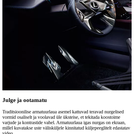
Julge ja ootamatu
Traditsioonilise armatuurlaua asemel kattuvad teravad nurgelised
vormid osaliselt ja voolavad üle üksteise, et tekitada koostoime
varjude ja kontrastide vahel. Armatuurlaua igas nurgas on ekraan,
millel kuvatakse uste välisküljele kinnitatud küljepeeglitelt edastatav
video.