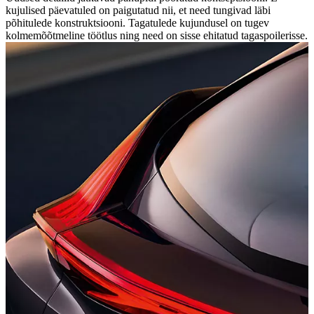
kujulised päevatuled on paigutatud nii, et need tungivad läbi
põhitulede konstruktsiooni. Tagatulede kujundusel on tugev
kolmemõõtmeline töötlus ning need on sisse ehitatud tagaspoilerisse.