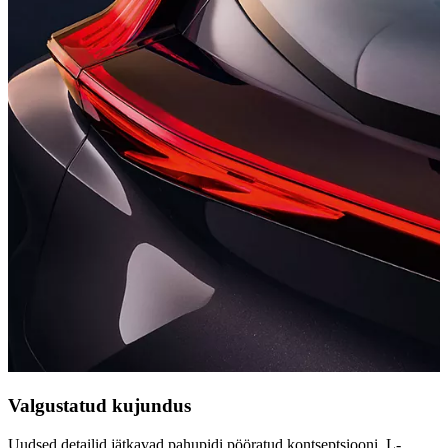
Valgustatud kujundus
Uudsed detailid jätkavad pahupidi pööratud kontseptsiooni. L-