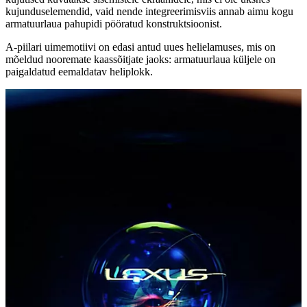
kujunduselemendid, vaid nende integreerimisviis annab aimu kogu
armatuurlaua pahupidi pööratud konstruktsioonist.
A-piilari uimemotiivi on edasi antud uues helielamuses, mis on
mõeldud nooremate kaassõitjate jaoks: armatuurlaua küljele on
paigaldatud eemaldatav heliplokk.