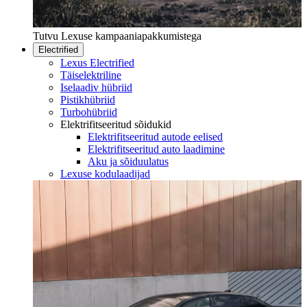
Tutvu Lexuse kampaaniapakkumistega
Electrified
Lexus Electrified
Täiselektriline
Iselaadiv hübriid
Pistikhübriid
Turbohübriid
Elektrifitseeritud sõidukid
Elektrifitseeritud autode eelised
Elektrifitseeritud auto laadimine
Aku ja sõiduulatus
Lexuse kodulaadijad