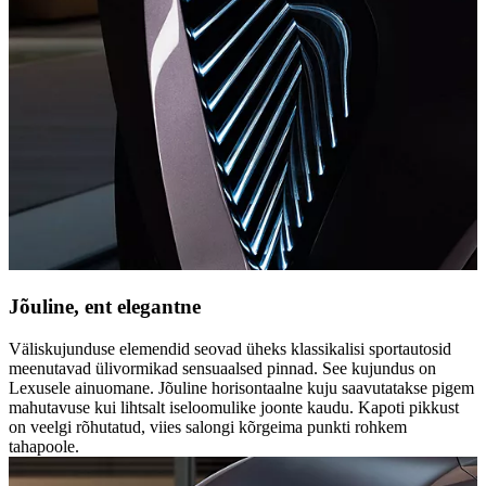
Jõuline, ent elegantne
Väliskujunduse elemendid seovad üheks klassikalisi sportautosid
meenutavad ülivormikad sensuaalsed pinnad. See kujundus on
Lexusele ainuomane. Jõuline horisontaalne kuju saavutatakse pigem
mahutavuse kui lihtsalt iseloomulike joonte kaudu. Kapoti pikkust
on veelgi rõhutatud, viies salongi kõrgeima punkti rohkem
tahapoole.