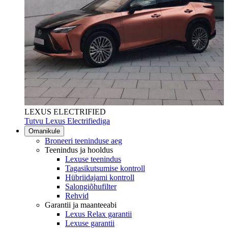
LEXUS ELECTRIFIED
Tutvu Lexus Electrifiediga
Omanikule
Broneeri teeninduse aeg
Teenindus ja hooldus
Lexuse teenindus
Tagasikutsumise kontroll
Hübriidajami kontroll
Salongiõhufilter
Rehvid
Garantii ja maanteeabi
Lexus Relax garantii
Lexuse garantii