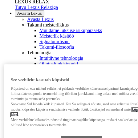
LEXUS RELAX
Tutvu Lexus Relaxiga
Avasta Lexus
Avasta Lexus
Takumi meisterlikkus
Muudame luksuse isikupäraseks
Meisterlik käsitöö
Signatuurdisain
Takumi-filosoofia
Tehnoloogia
Intuitiivne tehnoloogia
Ohutusfunktsioonid
Lexus Link+ digiteenused
Innovatsioon
See veebileht kasutab küpsiseid
Kineetiline istmedisain
Nanoe™ X-iga Lexus
Küpsised on ette nähtud selleks, et pakkuda veebilehe külastamisel parimat kasutajako
Experience Amazing
kolmandate osapoolte teenuseid ning tööriistu ja reklaami, ning aidata meil mõista veebi
Lexuse elamus
toimimist ja muuta seda paremaks.
Sõidukirest inspireeritud
Soovitame Sul lubada kõik küpsised. Kui Sa sellega ei nõustu, saad oma eelistusi lihtsal
Ideeautod
muuta, klõpsates küpsiste seadistamise valikule. Kõik üksikasjad on saadaval meie
küp
F sporti põhimõtted
lehel
.
Tulevikuvisioon
Meie veebilehte külastades nõustud tingimata vajalike küpsistega, mida ei saa keelata ja
Disain
olulised lehe normaalseks toimimiseks.
Turvalisus
Sõidukite ja rehvide taaskasutus