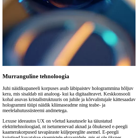
Murranguline tehnoloogia
Juhi näidikupaneeli korpuses asub läbipaistev hologrammina hõljuv
kera, mis sisaldab nii analoog- kui ka digitaalteavet. Keskkonsooli
kohal asuvas kristallstruktuuris on juhile ja kõrvalistujale kättesaadav
hologrammi tüüpi näidik kliimaseadme ning teabe- ja
meelelahutussüsteemi andmetega.
Lexuse ideeautos UX on võetud kasutusele ka täiustatud
elektritehnoloogiad, nt isetumenevad aknad ja õhukesed e-peegli
kaamerakorpused tavapäraste küljepeeglite asemel. E-peegli
kujutised kuvatakse sisemistele ekraanidele, mis ei ole üksnes