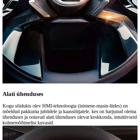
Alati ühenduses
Kogu sõidukis olev HMI-tehnoloogia (inimene-masin-liides) on
mõeldud pakkuma juhtidele ja kaassõitjatele, kes on harjunud olema
ühenduses ja ootavad alati ühenduses olevat keskkonda, intuitiivseid
kolmemõõtmelisi kuvasid.