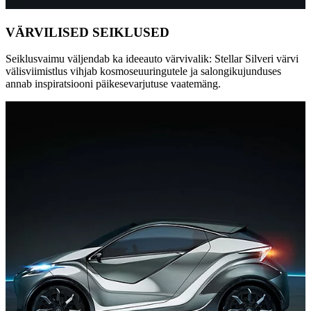
VÄRVILISED SEIKLUSED
Seiklusvaimu väljendab ka ideeauto värvivalik: Stellar Silveri värvi
välisviimistlus vihjab kosmoseuuringutele ja salongikujunduses
annab inspiratsiooni päikesevarjutuse vaatemäng.