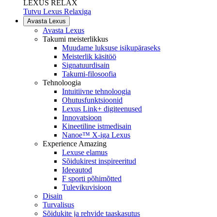
LEXUS RELAX
Tutvu Lexus Relaxiga
Avasta Lexus
Avasta Lexus
Takumi meisterlikkus
Muudame luksuse isikupäraseks
Meisterlik käsitöö
Signatuurdisain
Takumi-filosoofia
Tehnoloogia
Intuitiivne tehnoloogia
Ohutusfunktsioonid
Lexus Link+ digiteenused
Innovatsioon
Kineetiline istmedisain
Nanoe™ X-iga Lexus
Experience Amazing
Lexuse elamus
Sõidukirest inspireeritud
Ideeautod
F sporti põhimõtted
Tulevikuvisioon
Disain
Turvalisus
Sõidukite ja rehvide taaskasutus