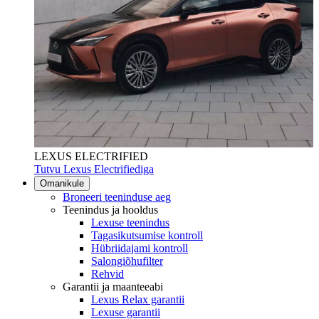
LEXUS ELECTRIFIED
Tutvu Lexus Electrifiediga
Omanikule
Broneeri teeninduse aeg
Teenindus ja hooldus
Lexuse teenindus
Tagasikutsumise kontroll
Hübriidajami kontroll
Salongiõhufilter
Rehvid
Garantii ja maanteeabi
Lexus Relax garantii
Lexuse garantii