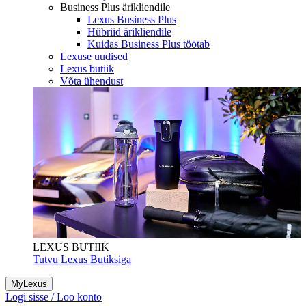
Business Plus ärikliendile
Lexus Business Plus
Hübriid ärikliendile
Kuidas Business Plus töötab
Lexuse uudised
Lexus butiik
Võta ühendust
LEXUS BUTIIK
Tutvu Lexus Butiksiga
MyLexus
Logi sisse / Loo konto