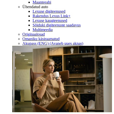
Maanteeabi
Ühendatud auto
Lexuse digiteenused
Rakendus Lexus Link+
Lexuse kaugteenused
Sõiduki digiteenuste saadavus
Multimeedia
Originaalosad
Omaniku käsiraamatud
Akupass (ENG)
(Avaneb uues aknas)