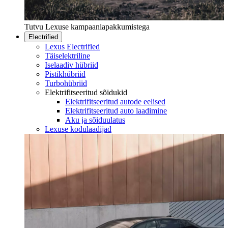
Tutvu Lexuse kampaaniapakkumistega
Electrified
Lexus Electrified
Täiselektriline
Iselaadiv hübriid
Pistikhübriid
Turbohübriid
Elektrifitseeritud sõidukid
Elektrifitseeritud autode eelised
Elektrifitseeritud auto laadimine
Aku ja sõiduulatus
Lexuse kodulaadijad