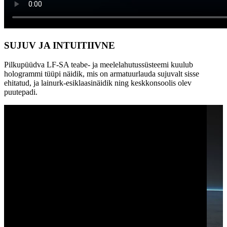
SUJUV JA INTUITIIVNE
Pilkupüüdva LF-SA teabe- ja meelelahutussüsteemi kuulub
hologrammi tüüpi näidik, mis on armatuurlauda sujuvalt sisse
ehitatud, ja lainurk-esiklaasinäidik ning keskkonsoolis olev
0:00 / 0:00
puutepadi.