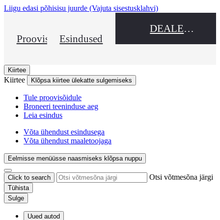
Liigu edasi põhisisu juurde
(Vajuta sisestusklahvi)
DEALER NAME
Proovisõit
Esindused
Kiirtee
Kiirtee
Klõpsa kiirtee ülekatte sulgemiseks
Tule proovisõidule
Broneeri teeninduse aeg
Leia esindus
Võta ühendust esindusega
Võta ühendust maaletoojaga
Eelmisse menüüsse naasmiseks klõpsa nuppu
Otsi võtmesõna järgi
Click to search
Tühista
Sulge
Uued autod