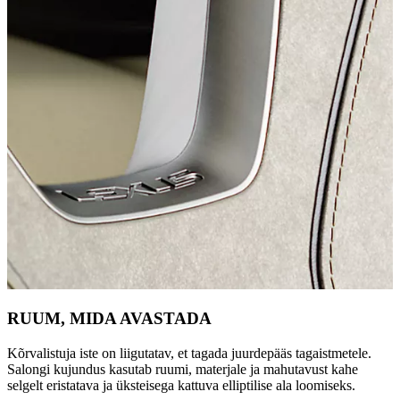
RUUM, MIDA AVASTADA
Kõrvalistuja iste on liigutatav, et tagada juurdepääs tagaistmetele.
Salongi kujundus kasutab ruumi, materjale ja mahutavust kahe
selgelt eristatava ja üksteisega kattuva elliptilise ala loomiseks.