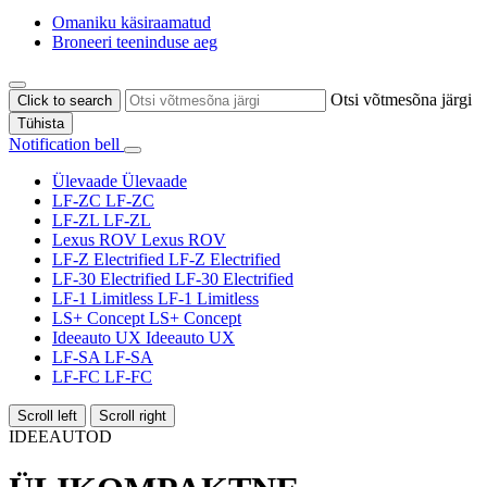
Omaniku käsiraamatud
Broneeri teeninduse aeg
Otsi võtmesõna järgi
Click to search
Tühista
Notification bell
Ülevaade
Ülevaade
LF-ZC
LF-ZC
LF-ZL
LF-ZL
Lexus ROV
Lexus ROV
LF-Z Electrified
LF-Z Electrified
LF-30 Electrified
LF-30 Electrified
LF-1 Limitless
LF-1 Limitless
LS+ Concept
LS+ Concept
Ideeauto UX
Ideeauto UX
LF-SA
LF-SA
LF-FC
LF-FC
Scroll left
Scroll right
IDEEAUTOD