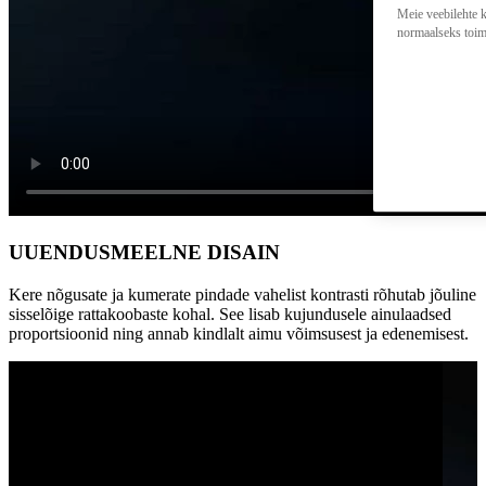
Meie veebilehte k
normaalseks toim
UUENDUSMEELNE DISAIN
Kere nõgusate ja kumerate pindade vahelist kontrasti rõhutab jõuline
sisselõige rattakoobaste kohal. See lisab kujundusele ainulaadsed
0:00 / 0:00
proportsioonid ning annab kindlalt aimu võimsusest ja edenemisest.