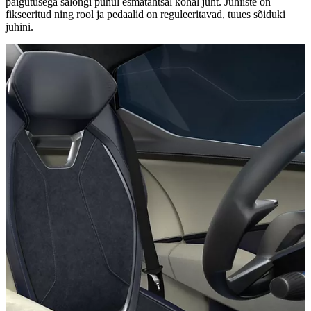
paigutusega salongi puhul esmatähtsal kohal juht. Juhiiste on
fikseeritud ning rool ja pedaalid on reguleeritavad, tuues sõiduki
juhini.