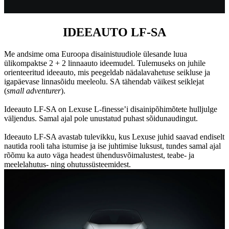
IDEEAUTO LF-SA
Me andsime oma Euroopa disainistuudiole ülesande luua
ülikompaktse 2 + 2 linnaauto ideemudel. Tulemuseks on juhile
orienteeritud ideeauto, mis peegeldab nädalavahetuse seikluse ja
igapäevase linnasõidu meeleolu. SA tähendab väikest seiklejat
(
small adventurer
).
Ideeauto LF-SA on Lexuse L-finesse’i disainipõhimõtete hulljulge
väljendus. Samal ajal pole unustatud puhast sõidunaudingut.
Ideeauto LF-SA avastab tulevikku, kus Lexuse juhid saavad endiselt
nautida rooli taha istumise ja ise juhtimise luksust, tundes samal ajal
rõõmu ka auto väga headest ühendusvõimalustest, teabe- ja
meelelahutus- ning ohutussüsteemidest.