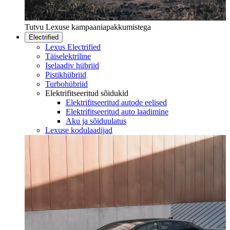
Tutvu Lexuse kampaaniapakkumistega
Electrified
Lexus Electrified
Täiselektriline
Iselaadiv hübriid
Pistikhübriid
Turbohübriid
Elektrifitseeritud sõidukid
Elektrifitseeritud autode eelised
Elektrifitseeritud auto laadimine
Aku ja sõiduulatus
Lexuse kodulaadijad