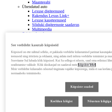
Maanteeabi
Ühendatud auto
Lexuse digiteenused
Rakendus Lexus Link+
Lexuse kaugteenused
Sõiduki digiteenuste saadavus
Multimeedia
Originaalosad
Omaniku käsiraamatud
Akupass (ENG)
(Avaneb uues aknas)
See veebileht kasutab küpsiseid
Küpsised on ette nähtud selleks, et pakkuda veebilehe külastamisel parimat kasutaja
teenuseid ning tööriistu ja reklaami, ning aidata meil mõista veebilehe toimimist ja m
Soovitame Sul lubada kõik küpsised. Kui Sa sellega ei nõustu, saad oma eelistusi liht
seadistamise valikule. Kõik üksikasjad on saadaval meie
küpsiste lehel
.
Meie veebilehte külastades nõustud tingimata vajalike küpsistega, mida ei saa keelata j
normaalseks toimimiseks.
Küpsiste seaded
Keeldun kõigist
Nõustun kõigiga