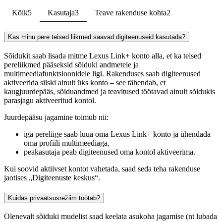
Kõik
5
Kasutaja
3
Teave rakenduse kohta
2
Kas minu pere teised liikmed saavad digiteenuseid kasutada?
Sõidukit saab lisada mitme Lexus Link+ konto alla, et ka teised
pereliikmed pääseksid sõiduki andmetele ja
multimeediafunktsioonidele ligi. Rakenduses saab digiteenused
aktiveerida siiski ainult üks konto – see tähendab, et
kaugjuurdepääs, sõiduandmed ja teavitused töötavad ainult sõidukis
parasjagu aktiveeritud kontol.
Juurdepääsu jagamine toimub nii:
iga pereliige saab luua oma Lexus Link+ konto ja ühendada
oma profiili multimeediaga,
peakasutaja peab digiteenused oma kontol aktiveerima.
Kui soovid aktiivset kontot vahetada, saad seda teha rakenduse
jaotises „Digiteenuste keskus“.
Kuidas privaatsusrežiim töötab?
Olenevalt sõiduki mudelist saad keelata asukoha jagamise (nt lubada