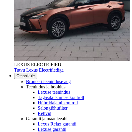
LEXUS ELECTRIFIED
Tutvu Lexus Electrifiediga
Omanikule
Broneeri teeninduse aeg
Teenindus ja hooldus
Lexuse teenindus
Tagasikutsumise kontroll
Hübriidajami kontroll
Salongiõhufilter
Rehvid
Garantii ja maanteeabi
Lexus Relax garantii
Lexuse garantii