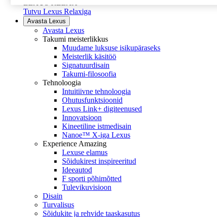
LEXUS RELAX
Tutvu Lexus Relaxiga
Avasta Lexus
Avasta Lexus
Takumi meisterlikkus
Muudame luksuse isikupäraseks
Meisterlik käsitöö
Signatuurdisain
Takumi-filosoofia
Tehnoloogia
Intuitiivne tehnoloogia
Ohutusfunktsioonid
Lexus Link+ digiteenused
Innovatsioon
Kineetiline istmedisain
Nanoe™ X-iga Lexus
Experience Amazing
Lexuse elamus
Sõidukirest inspireeritud
Ideeautod
F sporti põhimõtted
Tulevikuvisioon
Disain
Turvalisus
Sõidukite ja rehvide taaskasutus