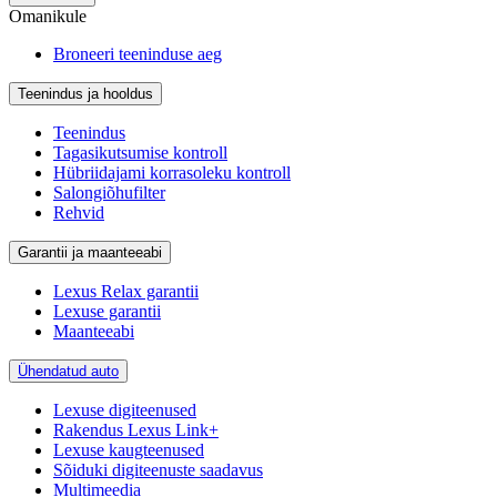
Omanikule
Broneeri teeninduse aeg
Teenindus ja hooldus
Teenindus
Tagasikutsumise kontroll
Hübriidajami korrasoleku kontroll
Salongiõhufilter
Rehvid
Garantii ja maanteeabi
Lexus Relax garantii
Lexuse garantii
Maanteeabi
Ühendatud auto
Lexuse digiteenused
Rakendus Lexus Link+
Lexuse kaugteenused
Sõiduki digiteenuste saadavus
Multimeedia