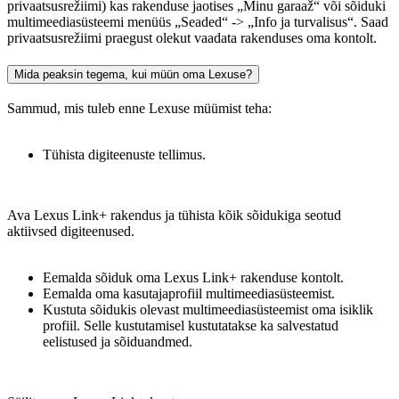
privaatsusrežiimi) kas rakenduse jaotises „Minu garaaž“ või sõiduki
multimeediasüsteemi menüüs „Seaded“ -> „Info ja turvalisus“. Saad
privaatsusrežiimi praegust olekut vaadata rakenduses oma kontolt.
Mida peaksin tegema, kui müün oma Lexuse?
Sammud, mis tuleb enne Lexuse müümist teha:
Tühista digiteenuste tellimus.
Ava Lexus Link+ rakendus ja tühista kõik sõidukiga seotud
aktiivsed digiteenused.
Eemalda sõiduk oma Lexus Link+ rakenduse kontolt.
Eemalda oma kasutajaprofiil multimeediasüsteemist.
Kustuta sõidukis olevast multimeediasüsteemist oma isiklik
profiil. Selle kustutamisel kustutatakse ka salvestatud
eelistused ja sõiduandmed.