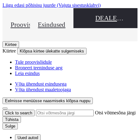
Liigu edasi põhisisu juurde
(Vajuta sisestusklahvi)
DEALER NAME
Proovisõit
Esindused
Kiirtee
Kiirtee
Klõpsa kiirtee ülekatte sulgemiseks
Tule proovisõidule
Broneeri teeninduse aeg
Leia esindus
Võta ühendust esindusega
Võta ühendust maaletoojaga
Eelmisse menüüsse naasmiseks klõpsa nuppu
Otsi võtmesõna järgi
Click to search
Tühista
Sulge
Uued autod