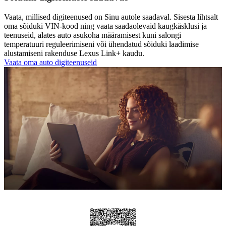
Vaata, millised digiteenused on Sinu autole saadaval. Sisesta lihtsalt
oma sõiduki VIN-kood ning vaata saadaolevaid kaugkäsklusi ja
teenuseid, alates auto asukoha määramisest kuni salongi
temperatuuri reguleerimiseni või ühendatud sõiduki laadimise
alustamiseni rakenduse Lexus Link+ kaudu.
Vaata oma auto digiteenuseid