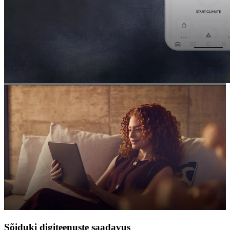
Sõiduki digiteenuste saadavus