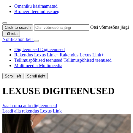
Omaniku käsiraamatud
Broneeri teeninduse aeg
Otsi võtmesõna järgi
Click to search
Tühista
Notification bell
Digiteenused
Digiteenused
Rakendus Lexus Link+
Rakendus Lexus Link+
Tellimuspõhised teenused
Tellimuspõhised teenused
Multimeedia
Multimeedia
Scroll left
Scroll right
LEXUSE DIGITEENUSED
Vaata oma auto digiteenuseid
Laadi alla rakendus Lexus Link+