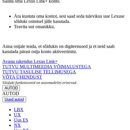
Säilita oma Lexus Link+ konto.
Ära kustuta oma kontot, sest saad seda tulevikus uue Lexuse
sõiduki ostmisel jälle kasutada.
Teavita uut omanikku.
Anna ostjale teada, et sõidukis on digiteenused ja et neid saab
kasutada pärast ostja konto aktiveerimist.
Avasta rakendus Lexus Link+
TUTVU MULTIMEEDIA VÕIMALUSTEGA
TUTVU TASULISE TELLIMUSEGA
VÕTA ÜHENDUST
Sõiduki funktsioonid on automudeliti erinevad.
AUTOD
AUTOD
Uued autod
LBX
UX
Uus ES
NX