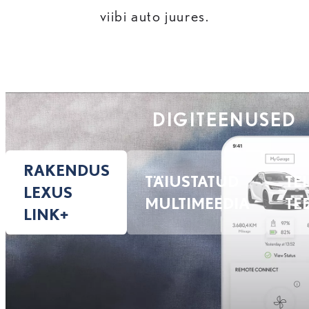
viibi auto juures.
DIGITEENUSED
RAKENDUS
TÄIUSTATUD
TE
LEXUS
MULTIMEEDIA
TE
LINK+