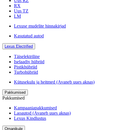
Uus RZ
RX
Uus TZ
LM
Lexuse mudelite hinnakirjad
Kasutatud autod
Lexus Electrified
Täiselektriline
Iselaadiv hübriid
Pistikhübriid
Turbohübriid
Kütusekulu ja heitmed
(Avaneb uues aknas)
Pakkumised
Pakkumised
Kampaaniapakkumised
Laoautod
(Avaneb uues aknas)
Lexus Kindlustus
Omanikule