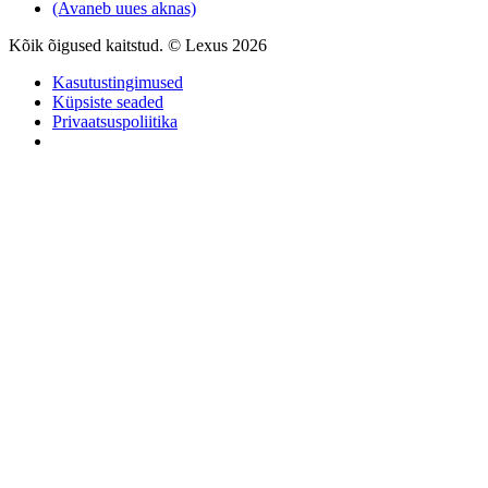
(Avaneb uues aknas)
Kõik õigused kaitstud. © Lexus 2026
Kasutustingimused
Küpsiste seaded
Privaatsuspoliitika