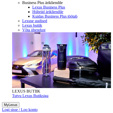
Business Plus ärikliendile
Lexus Business Plus
Hübriid ärikliendile
Kuidas Business Plus töötab
Lexuse uudised
Lexus butiik
Võta ühendust
LEXUS BUTIIK
Tutvu Lexus Butiksiga
MyLexus
Logi sisse / Loo konto