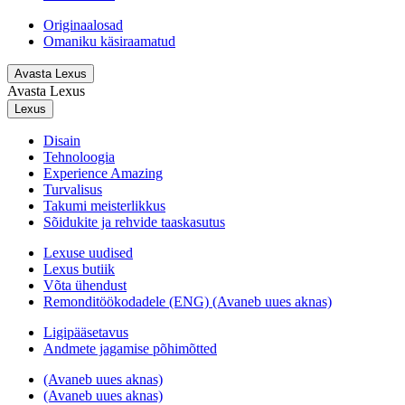
Originaalosad
Omaniku käsiraamatud
Avasta Lexus
Avasta Lexus
Lexus
Disain
Tehnoloogia
Experience Amazing
Turvalisus
Takumi meisterlikkus
Sõidukite ja rehvide taaskasutus
Lexuse uudised
Lexus butiik
Võta ühendust
Remonditöökodadele (ENG)
(Avaneb uues aknas)
Ligipääsetavus
Andmete jagamise põhimõtted
(Avaneb uues aknas)
(Avaneb uues aknas)