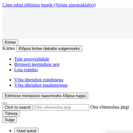
Liigu edasi põhisisu juurde
(Vajuta sisestusklahvi)
Kiirtee
Kiirtee
Klõpsa kiirtee ülekatte sulgemiseks
Tule proovisõidule
Broneeri teeninduse aeg
Leia esindus
Võta ühendust esindusega
Võta ühendust maaletoojaga
Eelmisse menüüsse naasmiseks klõpsa nuppu
Otsi võtmesõna järgi
Click to search
Tühista
Sulge
Uued autod