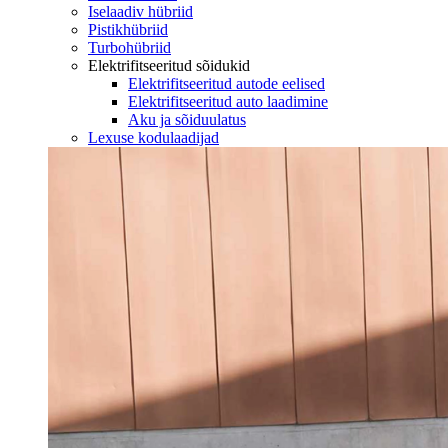
Iselaadiv hübriid
Pistikhübriid
Turbohübriid
Elektrifitseeritud sõidukid
Elektrifitseeritud autode eelised
Elektrifitseeritud auto laadimine
Aku ja sõiduulatus
Lexuse kodulaadijad