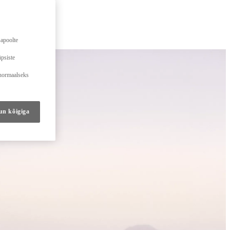
sapoolte
üpsiste
 normaalseks
un kõigiga