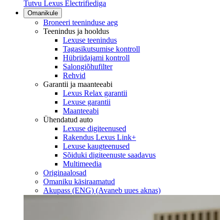
Tutvu Lexus Electrifiediga
Omanikule
Broneeri teeninduse aeg
Teenindus ja hooldus
Lexuse teenindus
Tagasikutsumise kontroll
Hübriidajami kontroll
Salongiõhufilter
Rehvid
Garantii ja maanteeabi
Lexus Relax garantii
Lexuse garantii
Maanteeabi
Ühendatud auto
Lexuse digiteenused
Rakendus Lexus Link+
Lexuse kaugteenused
Sõiduki digiteenuste saadavus
Multimeedia
Originaalosad
Omaniku käsiraamatud
Akupass (ENG)
(Avaneb uues aknas)