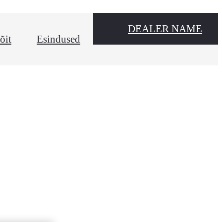
DEALER NAME
õit
Esindused