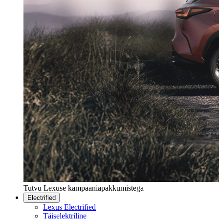
Tutvu Lexuse kampaaniapakkumistega
Electrified
Lexus Electrified
Täiselektriline