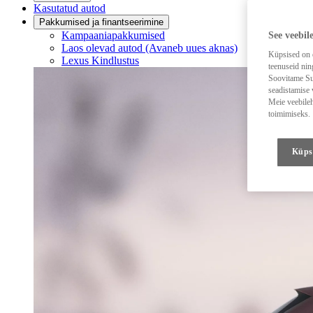
Kasutatud autod
Pakkumised ja finantseerimine
Kampaaniapakkumised
See veebil
Laos olevad autod
(Avaneb uues aknas)
Küpsised on e
Lexus Kindlustus
teenuseid nin
Soovitame Sul
seadistamise 
Meie veebileh
toimimiseks.
Küps