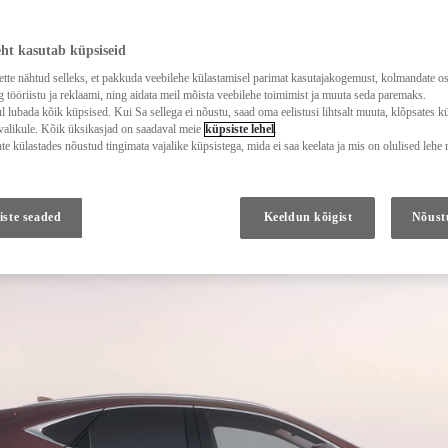
eht kasutab küpsiseid
tte nähtud selleks, et pakkuda veebilehe külastamisel parimat kasutajakogemust, kolmandate o
g tööriistu ja reklaami, ning aidata meil mõista veebilehe toimimist ja muuta seda paremaks.
 lubada kõik küpsised. Kui Sa sellega ei nõustu, saad oma eelistusi lihtsalt muuta, klõpsates k
valikule. Kõik üksikasjad on saadaval meie
küpsiste lehel
.
te külastades nõustud tingimata vajalike küpsistega, mida ei saa keelata ja mis on olulised lehe
iste seaded
Keeldun kõigist
Nõust