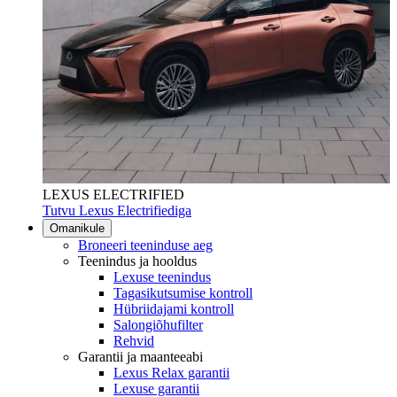
LEXUS ELECTRIFIED
Tutvu Lexus Electrifiediga
Omanikule
Broneeri teeninduse aeg
Teenindus ja hooldus
Lexuse teenindus
Tagasikutsumise kontroll
Hübriidajami kontroll
Salongiõhufilter
Rehvid
Garantii ja maanteeabi
Lexus Relax garantii
Lexuse garantii