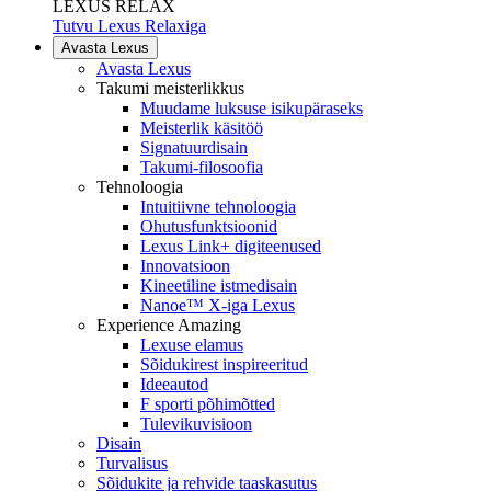
LEXUS RELAX
Tutvu Lexus Relaxiga
Avasta Lexus
Avasta Lexus
Takumi meisterlikkus
Muudame luksuse isikupäraseks
Meisterlik käsitöö
Signatuurdisain
Takumi-filosoofia
Tehnoloogia
Intuitiivne tehnoloogia
Ohutusfunktsioonid
Lexus Link+ digiteenused
Innovatsioon
Kineetiline istmedisain
Nanoe™ X-iga Lexus
Experience Amazing
Lexuse elamus
Sõidukirest inspireeritud
Ideeautod
F sporti põhimõtted
Tulevikuvisioon
Disain
Turvalisus
Sõidukite ja rehvide taaskasutus