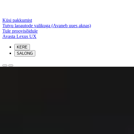
Küsi pakkumist
Tutvu laoautode valikuga
(Avaneb uues aknas)
Tule proovisõidule
Avasta Lexus UX
KERE
SALONG