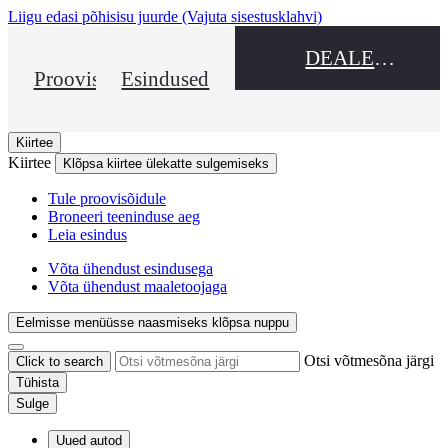
Liigu edasi põhisisu juurde
(Vajuta sisestusklahvi)
DEALER NAME
Proovisõit
Esindused
Kiirtee
Kiirtee
Klõpsa kiirtee ülekatte sulgemiseks
Tule proovisõidule
Broneeri teeninduse aeg
Leia esindus
Võta ühendust esindusega
Võta ühendust maaletoojaga
Eelmisse menüüsse naasmiseks klõpsa nuppu
Otsi võtmesõna järgi
Click to search
Tühista
Sulge
Uued autod