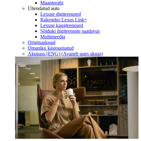
Maanteeabi
Ühendatud auto
Lexuse digiteenused
Rakendus Lexus Link+
Lexuse kaugteenused
Sõiduki digiteenuste saadavus
Multimeedia
Originaalosad
Omaniku käsiraamatud
Akupass (ENG)
(Avaneb uues aknas)