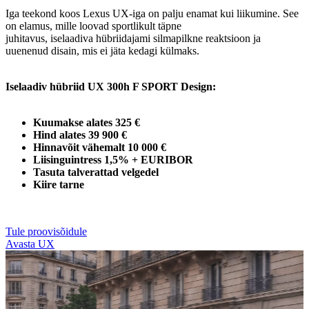
Iga teekond koos Lexus UX-iga on palju enamat kui liikumine. See
on elamus, mille loovad sportlikult täpne
juhitavus, iselaadiva hübriidajami silmapilkne reaktsioon ja
uuenenud disain, mis ei jäta kedagi külmaks.
Iselaadiv hübriid UX 300h F SPORT Design:
Kuumakse alates 325 €
Hind alates 39 900 €
Hinnavõit vähemalt 10 000 €
Liisinguintress 1,5% + EURIBOR
Tasuta talverattad velgedel
Kiire tarne
Tule proovisõidule
Avasta UX