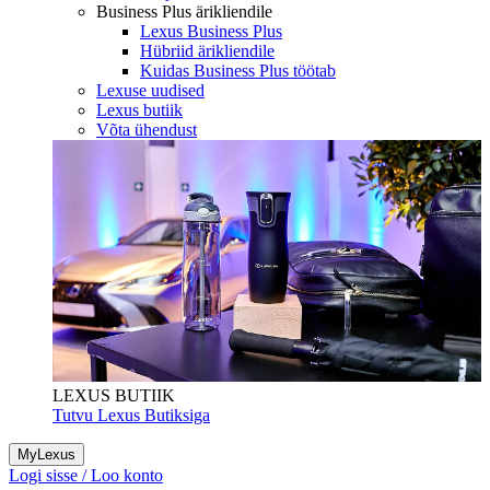
Business Plus ärikliendile
Lexus Business Plus
Hübriid ärikliendile
Kuidas Business Plus töötab
Lexuse uudised
Lexus butiik
Võta ühendust
LEXUS BUTIIK
Tutvu Lexus Butiksiga
MyLexus
Logi sisse / Loo konto