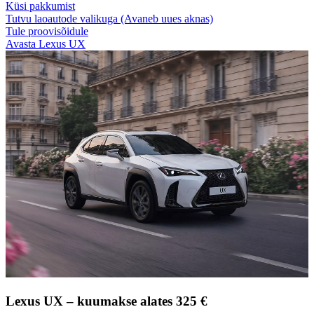
Küsi pakkumist
Tutvu laoautode valikuga
(Avaneb uues aknas)
Tule proovisõidule
Avasta Lexus UX
Lexus UX – kuumakse alates 325 €