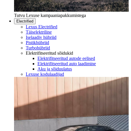
Tutvu Lexuse kampaaniapakkumistega
Electrified
Lexus Electrified
Täiselektriline
Iselaadiv hübriid
Pistikhübriid
Turbohübriid
Elektrifitseeritud sõidukid
Elektrifitseeritud autode eelised
Elektrifitseeritud auto laadimine
Aku ja sõiduulatus
Lexuse kodulaadijad