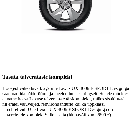
Tasuta talverataste komplekt
Hooajad vahelduvad, aga uue Lexus UX 300h F SPORT Designiga
saad nautida sõidurõõmu ja meelerahu aastaringselt. Sellele mõeldes
anname kaasa Lexuse talverataste täiskomplekti, milles sisalduvad
nii eraldi valuveljed, rehvirõhuandurid kui ka tippklassi
lamellrehvid. Uue Lexus UX 300h F SPORT Designiga on
talverehvide komplekt Sulle tasuta (hinnavõit kuni 2899 €).