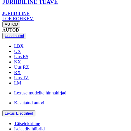
JURIIDILINE TEAVE
JURIIDILINE
LOE ROHKEM
AUTOD
AUTOD
Uued autod
LBX
UX
Uus ES
NX
Uus RZ
RX
Uus TZ
LM
Lexuse mudelite hinnakirjad
Kasutatud autod
Lexus Electrified
Täiselektriline
Iselaadiv hübriid