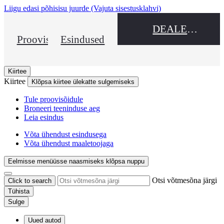
Liigu edasi põhisisu juurde
(Vajuta sisestusklahvi)
DEALER NAME
Proovisõit
Esindused
Kiirtee
Kiirtee
Klõpsa kiirtee ülekatte sulgemiseks
Tule proovisõidule
Broneeri teeninduse aeg
Leia esindus
Võta ühendust esindusega
Võta ühendust maaletoojaga
Eelmisse menüüsse naasmiseks klõpsa nuppu
Otsi võtmesõna järgi
Click to search
Tühista
Sulge
Uued autod