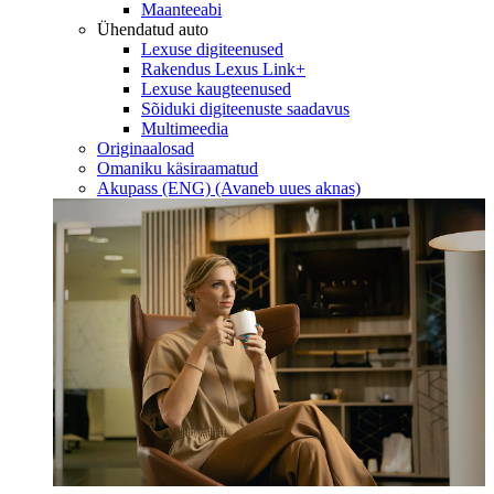
Maanteeabi
Ühendatud auto
Lexuse digiteenused
Rakendus Lexus Link+
Lexuse kaugteenused
Sõiduki digiteenuste saadavus
Multimeedia
Originaalosad
Omaniku käsiraamatud
Akupass (ENG)
(Avaneb uues aknas)