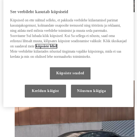
See veebileht kasutab küpsiseid
Tutvu Lexuse kampaaniapakkumistega
Küpsised on ette nähtud selleks, et pakkuda veebilehe külastamisel parimat
Electrified
kasutajakogemust, kolmandate osapoolte teenuseid ning tööriistu ja reklaami,
Lexus Electrified
ning aidata meil mõista veebilehe toimimist ja muuta seda paremaks.
Täiselektriline
Soovitame Sul lubada kõik küpsised. Kui Sa sellega ei nõustu, saad oma
Iselaadiv hübriid
eelistusi lihtsalt muuta, klõpsates küpsiste seadistamise valikule. Kõik üksikasjad
Pistikhübriid
on saadaval meie
küpsiste lehel
.
Turbohübriid
Meie veebilehte külastades nõustud tingimata vajalike küpsistega, mida ei saa
Elektrifitseeritud sõidukid
keelata ja mis on olulised lehe normaalseks toimimiseks.
Elektrifitseeritud autode eelised
Elektrifitseeritud auto laadimine
Aku ja sõiduulatus
Küpsiste seaded
Lexuse kodulaadijad
Keeldun kõigist
Nõustun kõigiga