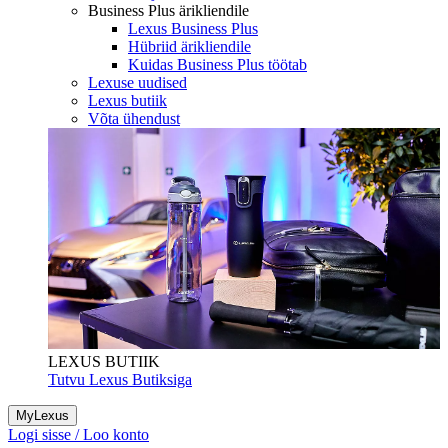
Business Plus ärikliendile
Lexus Business Plus
Hübriid ärikliendile
Kuidas Business Plus töötab
Lexuse uudised
Lexus butiik
Võta ühendust
LEXUS BUTIIK
Tutvu Lexus Butiksiga
MyLexus
Logi sisse / Loo konto