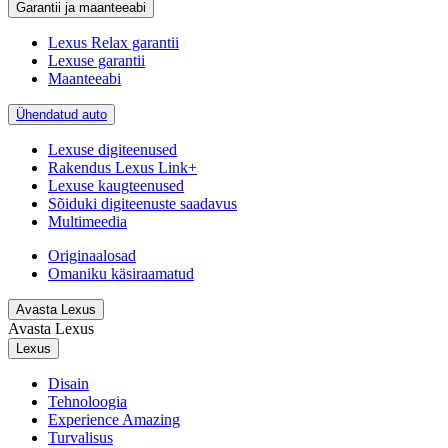
Garantii ja maanteeabi
Lexus Relax garantii
Lexuse garantii
Maanteeabi
Ühendatud auto
Lexuse digiteenused
Rakendus Lexus Link+
Lexuse kaugteenused
Sõiduki digiteenuste saadavus
Multimeedia
Originaalosad
Omaniku käsiraamatud
Avasta Lexus
Avasta Lexus
Lexus
Disain
Tehnoloogia
Experience Amazing
Turvalisus