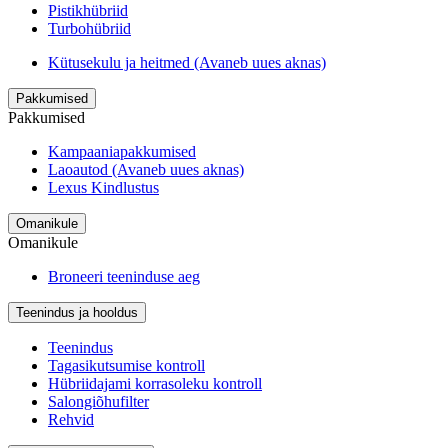
Pistikhübriid
Turbohübriid
Kütusekulu ja heitmed
(Avaneb uues aknas)
Pakkumised
Pakkumised
Kampaaniapakkumised
Laoautod
(Avaneb uues aknas)
Lexus Kindlustus
Omanikule
Omanikule
Broneeri teeninduse aeg
Teenindus ja hooldus
Teenindus
Tagasikutsumise kontroll
Hübriidajami korrasoleku kontroll
Salongiõhufilter
Rehvid