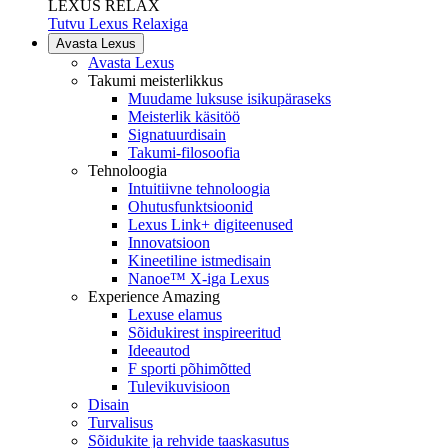
LEXUS RELAX
Tutvu Lexus Relaxiga
Avasta Lexus
Avasta Lexus
Takumi meisterlikkus
Muudame luksuse isikupäraseks
Meisterlik käsitöö
Signatuurdisain
Takumi-filosoofia
Tehnoloogia
Intuitiivne tehnoloogia
Ohutusfunktsioonid
Lexus Link+ digiteenused
Innovatsioon
Kineetiline istmedisain
Nanoe™ X-iga Lexus
Experience Amazing
Lexuse elamus
Sõidukirest inspireeritud
Ideeautod
F sporti põhimõtted
Tulevikuvisioon
Disain
Turvalisus
Sõidukite ja rehvide taaskasutus