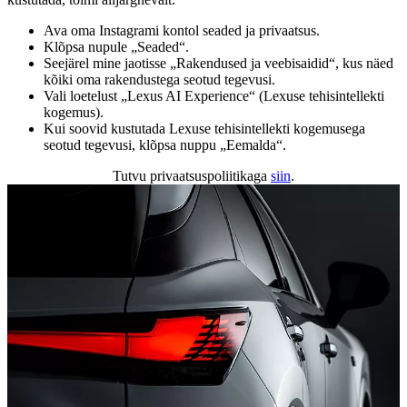
Ava oma Instagrami kontol seaded ja privaatsus.
Klõpsa nupule „Seaded“.
Seejärel mine jaotisse „Rakendused ja veebisaidid“, kus näed
kõiki oma rakendustega seotud tegevusi.
Vali loetelust „Lexus AI Experience“ (Lexuse tehisintellekti
kogemus).
Kui soovid kustutada Lexuse tehisintellekti kogemusega
seotud tegevusi, klõpsa nuppu „Eemalda“.
Tutvu privaatsuspoliitikaga
siin
.