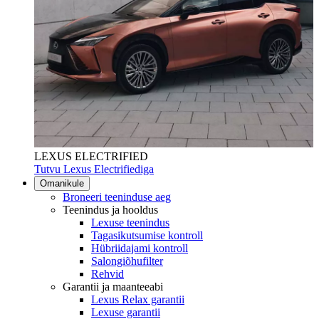
LEXUS ELECTRIFIED
Tutvu Lexus Electrifiediga
Omanikule
Broneeri teeninduse aeg
Teenindus ja hooldus
Lexuse teenindus
Tagasikutsumise kontroll
Hübriidajami kontroll
Salongiõhufilter
Rehvid
Garantii ja maanteeabi
Lexus Relax garantii
Lexuse garantii