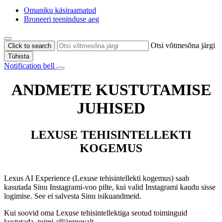
Omaniku käsiraamatud
Broneeri teeninduse aeg
Otsi võtmesõna järgi
Click to search
Tühista
Notification bell
ANDMETE KUSTUTAMISE
JUHISED
LEXUSE TEHISINTELLEKTI
KOGEMUS
Lexus AI Experience (Lexuse tehisintellekti kogemus) saab
kasutada Sinu Instagrami-voo pilte, kui valid Instagrami kaudu sisse
logimise. See ei salvesta Sinu isikuandmeid.
Kui soovid oma Lexuse tehisintellektiga seotud toiminguid
kustutada, toimi alljärgnevalt.