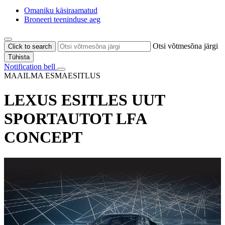
Omaniku käsiraamatud
Broneeri teeninduse aeg
Otsi võtmesõna järgi
Click to search
Tühista
Notification bell
MAAILMA ESMAESITLUS
LEXUS ESITLES UUT
SPORTAUTOT LFA
CONCEPT