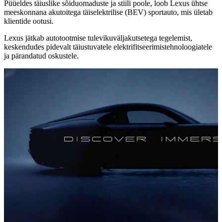
Püüeldes täiuslike sõiduomaduste ja stiili poole, loob Lexus ühtse
meeskonnana akutoitega täiselektrilise (BEV) sportauto, mis ületab
klientide ootusi.
Lexus jätkab autotootmise tulevikuväljakutsetega tegelemist,
keskendudes pidevalt täiustuvatele elektrifitseerimistehnoloogiatele
ja pärandatud oskustele.