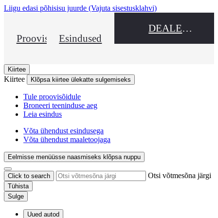
Liigu edasi põhisisu juurde
(Vajuta sisestusklahvi)
DEALER NAME
Proovisõit
Esindused
Kiirtee
Kiirtee
Klõpsa kiirtee ülekatte sulgemiseks
Tule proovisõidule
Broneeri teeninduse aeg
Leia esindus
Võta ühendust esindusega
Võta ühendust maaletoojaga
Eelmisse menüüsse naasmiseks klõpsa nuppu
Otsi võtmesõna järgi
Click to search
Tühista
Sulge
Uued autod