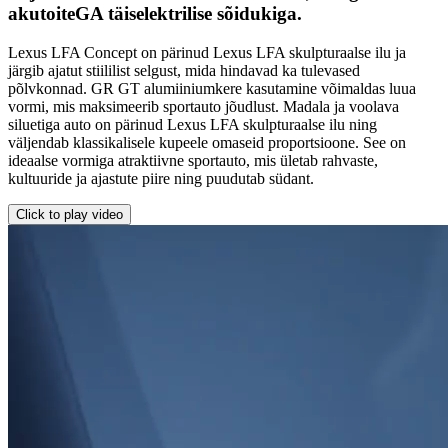
akutoiteGA täiselektrilise sõidukiga.
Lexus LFA Concept on pärinud Lexus LFA skulpturaalse ilu ja
järgib ajatut stiililist selgust, mida hindavad ka tulevased
põlvkonnad. GR GT alumiiniumkere kasutamine võimaldas luua
vormi, mis maksimeerib sportauto jõudlust. Madala ja voolava
siluetiga auto on pärinud Lexus LFA skulpturaalse ilu ning
väljendab klassikalisele kupeele omaseid proportsioone. See on
ideaalse vormiga atraktiivne sportauto, mis ületab rahvaste,
kultuuride ja ajastute piire ning puudutab südant.
Click to play video