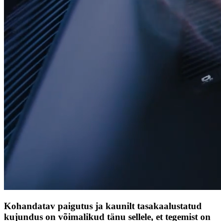
Kohandatav paigutus ja kaunilt tasakaalustatud
kujundus on võimalikud tänu sellele, et tegemist on