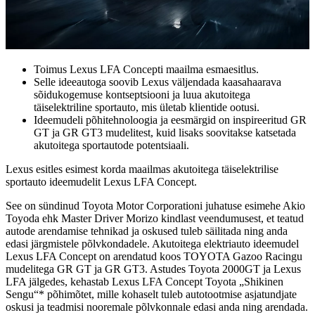
Toimus Lexus LFA Concepti maailma esmaesitlus.
Selle ideeautoga soovib Lexus väljendada kaasahaarava
sõidukogemuse kontseptsiooni ja luua akutoitega
täiselektriline sportauto, mis ületab klientide ootusi.
Ideemudeli põhitehnoloogia ja eesmärgid on inspireeritud GR
GT ja GR GT3 mudelitest, kuid lisaks soovitakse katsetada
akutoitega sportautode potentsiaali.
Lexus esitles esimest korda maailmas akutoitega täiselektrilise
sportauto ideemudelit Lexus LFA Concept.
See on sündinud Toyota Motor Corporationi juhatuse esimehe Akio
Toyoda ehk Master Driver Morizo kindlast veendumusest, et teatud
autode arendamise tehnikad ja oskused tuleb säilitada ning anda
edasi järgmistele põlvkondadele. Akutoitega elektriauto ideemudel
Lexus LFA Concept on arendatud koos TOYOTA Gazoo Racingu
mudelitega GR GT ja GR GT3. Astudes Toyota 2000GT ja Lexus
LFA jälgedes, kehastab Lexus LFA Concept Toyota „Shikinen
Sengu“* põhimõtet, mille kohaselt tuleb autotootmise asjatundjate
oskusi ja teadmisi nooremale põlvkonnale edasi anda ning arendada.