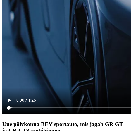
Uue põlvkonna BEV-sportauto, mis jagab GR GT
ja GR GT3 ambitsioone